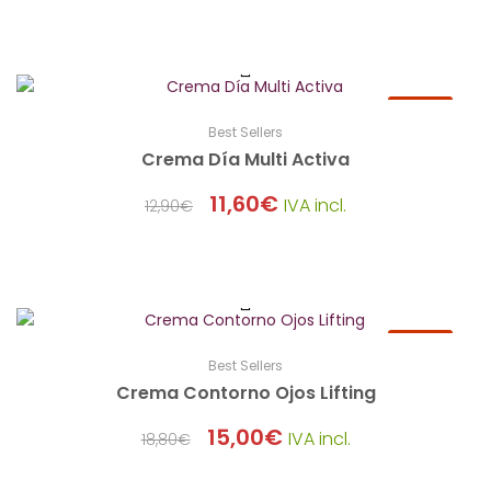
Sale
Best Sellers
Crema Día Multi Activa
11,60
€
IVA incl.
12,90
€
El
El
precio
precio
original
actual
era:
es:
12,90€.
11,60€.
Sale
Best Sellers
Crema Contorno Ojos Lifting
15,00
€
IVA incl.
18,80
€
El
El