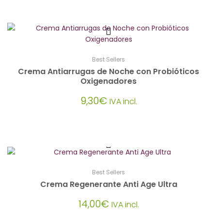
precio
precio
original
actual
era:
es:
37,40€.
31,80€.
Best Sellers
Crema Antiarrugas de Noche con Probióticos
Oxigenadores
9,30
€
IVA incl.
Best Sellers
Crema Regenerante Anti Age Ultra
14,00
€
IVA incl.