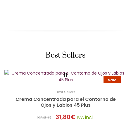
Best Sellers
Sale
Best Sellers
Crema Concentrada para el Contorno de
Ojos y Labios 45 Plus
31,80
€
IVA incl.
37,40
€
El
El